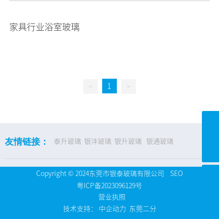
家具行业浴室玻璃
1
<
>
ytglass@yintaiglass.com
友情链接：
泰升玻璃
银沣玻璃
银升玻璃
银通玻璃
0769-38967688-569
Copyright © 2024东莞市银泰玻璃有限公司
SEO
粤ICP备2023096129号
营业执照
技术支持：
中企动力
东莞二分